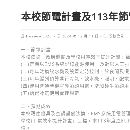
本校節電計畫及113年
Post
Post
Post
hwaivsylc025
2024 年 12 月 11 日
學校公告
author:
published:
category:
一、節電計畫
本校依據「政府機關及學校用電效率提升計畫」
(一)定期以EMS系統記錄能源使用，及輔以人工
(二)每年汰換飲水機及設置定時控制，於夜間及
(三)每年編列預算進行冷氣、飲水機、照明、配
(四)運用會議時機宣導節約用電，增加師生節約
(五)落實冷氣使用管理規定
二、預期成效
本校藉由燈具及空調設備汰換、EMS系統用電管
學校用 電效率提升計畫」目標，本113年度之EU
值。