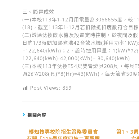
三、節電成效
(一)本校113年1-12月用電量為3066655度，較
(18)，截至113年1-12月若扣除抵扣度數符合目
(二)透過汰換飲水機及設置定時控制，於夜間及假
日約1/3時間加熱煮沸42台飲水機(耗用功率1KW):
=122,640(kWh)；2、設時控用電量：1(kW)*
12(
122,640(kWh)-42,000(kWh)= 80,640(kWh)
(三)本校113年汰換T54尺雙管燈具208具，每具T
具26W
208(具)*8(Hr)=43(KWh)，每天節省50度
Post Views:
859
相關內容
轉知技專校院招生策略委員會
第1、3
有關「115學年度四技二專甄選
次表