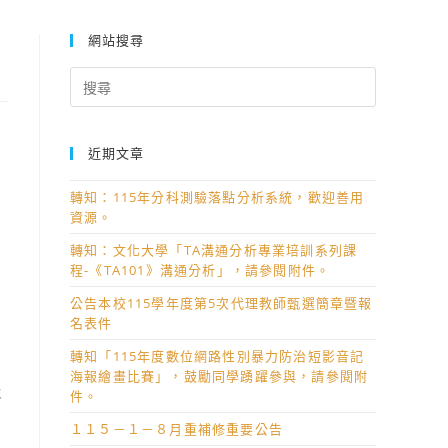
網站搜尋
Search
for:
近期文章
轉知：115年分科測驗落點分析系統，歡迎善用
資源。
轉知：文化大學「TA溝通分析專業培訓系列課
程-《TA101》溝通分析」，請參閱附件。
公告本校115學年度第5次代理教師甄選簡章暨報
名表件
轉知「115年度數位網路性別暴力防治短影音記
海報繪畫比賽」，鼓勵同學踴躍參與，請參閱附
及
件。
１１５－１－８月重補修重要公告