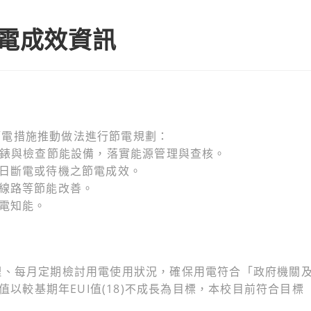
節電成效資訊
節電措施推動做法進行節電規劃：
抄錶與檢查節能設備，落實能源管理與查核。
假日斷電或待機之節電成效。
電線路等節能改善。
用電知能。
理、每月定期檢討用電使用狀況，確保用電符合「政府機關
I值以較基期年EUI值(18)不成長為目標，本校目前符合目標