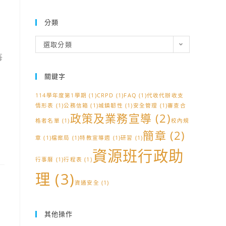
分類
分
選取分類
類
每
關鍵字
114學年度第1學期
(1)
CRPD
(1)
FAQ
(1)
代收代辦收支
情形表
(1)
公務信箱
(1)
城鎮韌性
(1)
安全管理
(1)
審查合
政策及業務宣導
(2)
格者名單
(1)
校內規
簡章
(2)
章
(1)
檔案局
(1)
特教宣導週
(1)
研習
(1)
資源班行政助
行事曆
(1)
行程表
(1)
理
(3)
資通安全
(1)
其他操作