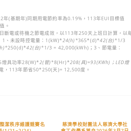
112年(基期年)同期用電節約率為0.19%，113年EUI目標值
標值。
日斷電或待機之節電成效，以113年250天上班日計算，以
 1、未設時控電量：1(kW)*
24(h)*
365*(d)*
42(台)*
1/3
h)*
250(d)*
42(台)*
1/3 = 42,000(kWh)；3、節電量：
5燈具功率28(W)*
2(管)*
8(Hr)*
208(具)=93(KWh)；LED燈
電，113年節省50*250(天)= 12,500度。
週整潔秩序維護競賽名
慈濟學校財團法人慈濟大學社
(1/21~2/24)
會工作學系將自2026年3月7日