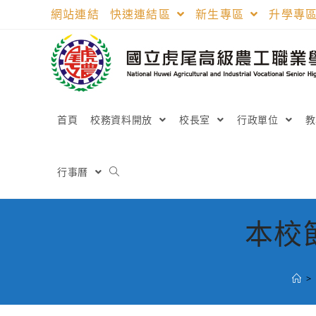
跳
網站連結
快速連結區
新生專區
升學專
轉
至
主
要
內
容
首頁
校務資料開放
校長室
行政單位
行事曆
本校
>