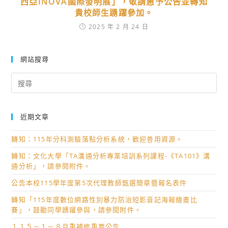
西亞INOVA國際發明展」，敬請惠予公告並轉知
貴校師生踴躍參加。
2025 年 2 月 24 日
網站搜尋
Search
for:
近期文章
轉知：115年分科測驗落點分析系統，歡迎善用資源。
轉知：文化大學「TA溝通分析專業培訓系列課程-《TA101》溝
通分析」，請參閱附件。
公告本校115學年度第5次代理教師甄選簡章暨報名表件
轉知「115年度數位網路性別暴力防治短影音記海報繪畫比
賽」，鼓勵同學踴躍參與，請參閱附件。
１１５－１－８月重補修重要公告