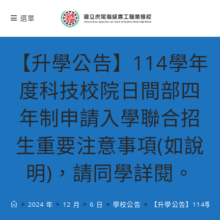
跳
轉
選單
至
主
要
【升學公告】114學年
內
容
度科技校院日間部四
年制申請入學聯合招
生重要注意事項(如說
明)，請同學詳閱。
>
2024 年
>
12 月
>
6 日
>
學校公告
>
【升學公告】114學