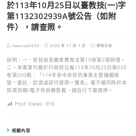
於113年10月25日以臺教技(一)字
第1132302939A號公告（如附
件），請查照。
Post
Post
Post
hwaivsylc033
2024 年 11 月 1 日
學校公告
author:
published:
category:
說明：一、依技術及職業教育法第15條第2項辦理。
二、本案業刊載於行政院公報113年10月25日第030
卷第200期：「114年各中央目的事業主管機關核
發、委託、認證或認可證照一覽表」電子檔同時於本
部資訊網/電子布告欄登載，請自行下載使用。
Post Views:
916
相關內容