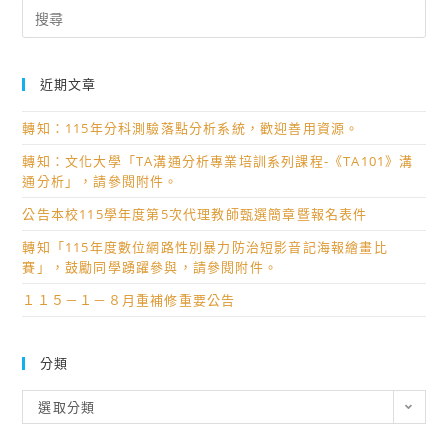
Search
for:
近期文章
轉知：115年分科測驗落點分析系統，歡迎善用資源。
轉知：文化大學「TA溝通分析專業培訓系列課程-《TA101》溝
通分析」，請參閱附件。
公告本校115學年度第5次代理教師甄選簡章暨報名表件
轉知「115年度數位網路性別暴力防治短影音記海報繪畫比
賽」，鼓勵同學踴躍參與，請參閱附件。
１１５－１－８月重補修重要公告
分類
分
選取分類
類