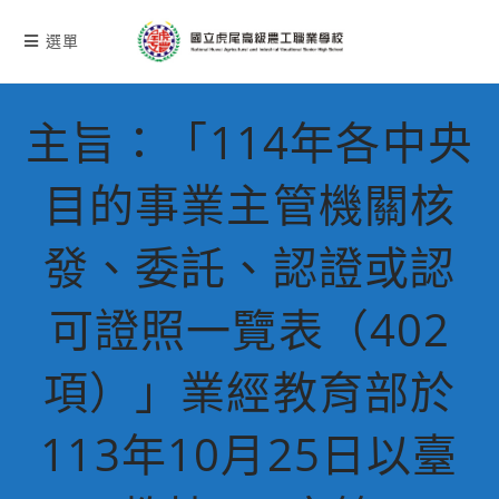
跳
轉
選單
至
主
要
主旨：「114年各中央
內
容
目的事業主管機關核
發、委託、認證或認
可證照一覽表（402
項）」業經教育部於
113年10月25日以臺