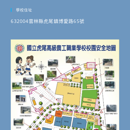
學校住址
632004雲林縣虎尾鎮博愛路65號