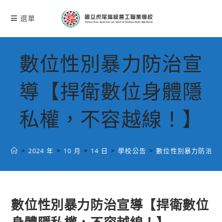
跳
轉
選單
至
主
要
數位性別暴力防治宣
內
容
導【捍衛數位身體隱
私權，不容越線！】
>
2024 年
>
10 月
>
14 日
>
學校公告
>
數位性別暴力防治宣
數位性別暴力防治宣導【捍衛數位