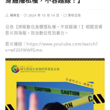
身體隱私權，不容越線！】
Post
Post
Post
輔導室
2024 年 10 月 14 日
學校公告
author:
published:
category:
公告【捍衛數位身體隱私權，不容越線！】相關宣導
影片與海報，防治數位性別暴力。
影片連結：https://www.youtube.com/watch?
v=wF20FWWfGmo