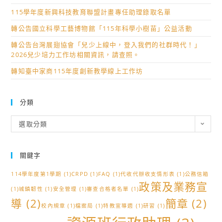
115學年度新興科技教育聯盟計畫專任助理錄取名單
轉公告國立科學工藝博物館「115年科學小樹苗」公益活動
轉公告台灣展翅協會「兒少上線中，登入我們的社群時代！」
2026兒少培力工作坊相關資訊，請查照。
轉知臺中家商115年度創新教學線上工作坊
分類
分
選取分類
類
關鍵字
114學年度第1學期
(1)
CRPD
(1)
FAQ
(1)
代收代辦收支情形表
(1)
公務信箱
政策及業務宣
(1)
城鎮韌性
(1)
安全管理
(1)
審查合格者名單
(1)
導
(2)
簡章
(2)
校內規章
(1)
檔案局
(1)
特教宣導週
(1)
研習
(1)