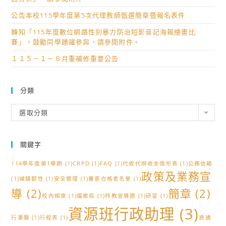
公告本校115學年度第5次代理教師甄選簡章暨報名表件
轉知「115年度數位網路性別暴力防治短影音記海報繪畫比
賽」，鼓勵同學踴躍參與，請參閱附件。
１１５－１－８月重補修重要公告
分類
分
選取分類
類
關鍵字
114學年度第1學期
(1)
CRPD
(1)
FAQ
(1)
代收代辦收支情形表
(1)
公務信箱
政策及業務宣
(1)
城鎮韌性
(1)
安全管理
(1)
審查合格者名單
(1)
導
(2)
簡章
(2)
校內規章
(1)
檔案局
(1)
特教宣導週
(1)
研習
(1)
資源班行政助理
(3)
行事曆
(1)
行程表
(1)
資通