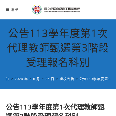
跳
轉
選單
至
主
要
公告113學年度第1次
內
容
代理教師甄選第3階段
受理報名科別
>
2024 年
>
6 月
>
26 日
>
學校公告
>
公告113學年度第1
公告113學年度第1次代理教師甄