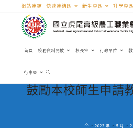
跳
網站連結
快速連結區
新生專區
升學專
轉
至
主
要
內
容
首頁
校務資料開放
校長室
行政單位
行事曆
鼓勵本校師生申請教
>
2023 年
>
5 月
>
2