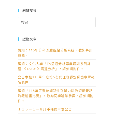
網站搜尋
Search
for:
近期文章
轉知：115年分科測驗落點分析系統，歡迎善用
資源。
轉知：文化大學「TA溝通分析專業培訓系列課
程-《TA101》溝通分析」，請參閱附件。
公告本校115學年度第5次代理教師甄選簡章暨報
名表件
轉知「115年度數位網路性別暴力防治短影音記
海報繪畫比賽」，鼓勵同學踴躍參與，請參閱附
件。
１１５－１－８月重補修重要公告