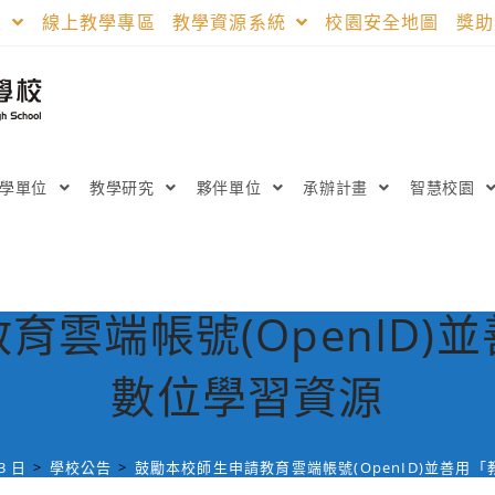
區
線上教學專區
教學資源系統
校園安全地圖
獎
教學單位
教學研究
夥伴單位
承辦計畫
智慧校園
育雲端帳號(OpenID)
數位學習資源
3 日
>
學校公告
>
鼓勵本校師生申請教育雲端帳號(OpenID)並善用