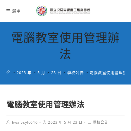
跳
轉
選單
至
主
要
電腦教室使用管理辦
內
容
法
>
2023 年
>
5 月
>
23 日
>
學校公告
>
電腦教室使用管理辦
電腦教室使用管理辦法
Post
Post
Post
hwaivsylc010
2023 年 5 月 23 日
學校公告
author:
published:
category: