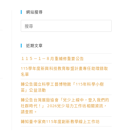
網站搜尋
Search
for:
近期文章
１１５－１－８月重補修重要公告
115學年度新興科技教育聯盟計畫專任助理錄取
名單
轉公告國立科學工藝博物館「115年科學小樹
苗」公益活動
轉公告台灣展翅協會「兒少上線中，登入我們的
社群時代！」 2026兒少培力工作坊相關資訊，
請查照。
轉知臺中家商115年度創新教學線上工作坊