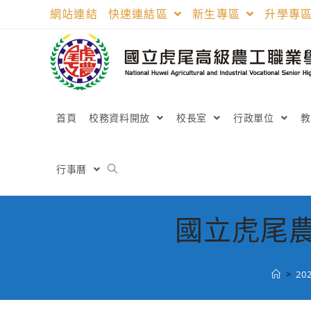
跳
網站連結
快速連結區
新生專區
升學專
轉
至
主
要
內
容
首頁
校務資料開放
校長室
行政單位
行事曆
國立虎尾農
>
20