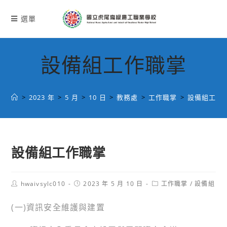
跳
轉
選單
至
主
要
設備組工作職掌
內
容
>
2023 年
>
5 月
>
10 日
>
教務處
>
工作職掌
>
設備組工作
設備組工作職掌
Post
Post
Post
hwaivsylc010
2023 年 5 月 10 日
工作職掌
/
設備組
author:
published:
category:
(一)資訊安全維護與建置