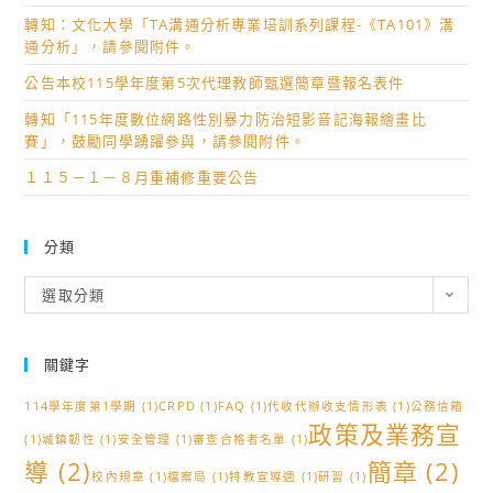
轉知：文化大學「TA溝通分析專業培訓系列課程-《TA101》溝
通分析」，請參閱附件。
公告本校115學年度第5次代理教師甄選簡章暨報名表件
轉知「115年度數位網路性別暴力防治短影音記海報繪畫比
賽」，鼓勵同學踴躍參與，請參閱附件。
１１５－１－８月重補修重要公告
分類
分
選取分類
類
關鍵字
114學年度第1學期
(1)
CRPD
(1)
FAQ
(1)
代收代辦收支情形表
(1)
公務信箱
政策及業務宣
(1)
城鎮韌性
(1)
安全管理
(1)
審查合格者名單
(1)
導
(2)
簡章
(2)
校內規章
(1)
檔案局
(1)
特教宣導週
(1)
研習
(1)