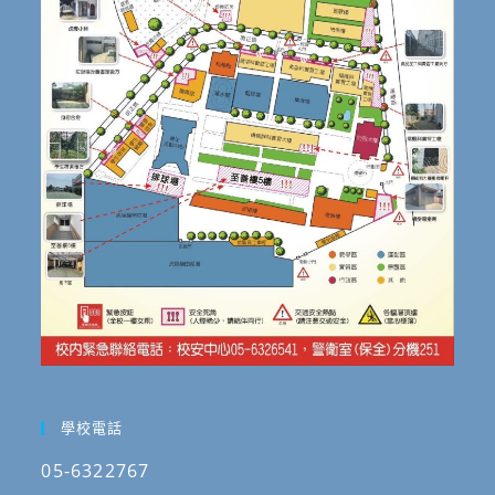
學校電話
05-6322767