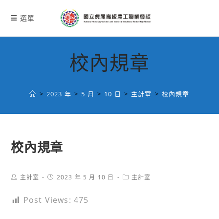
跳
轉
選單
至
主
要
校內規章
內
容
>
2023 年
>
5 月
>
10 日
>
主計室
>
校內規章
校內規章
Post
Post
Post
主計室
2023 年 5 月 10 日
主計室
author:
published:
category:
Post Views:
475