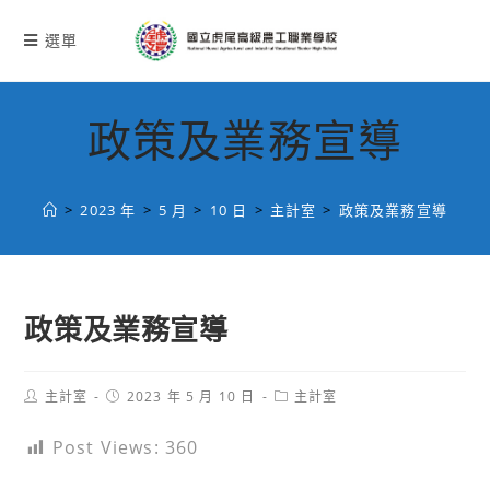
跳
轉
選單
至
主
要
政策及業務宣導
內
容
>
2023 年
>
5 月
>
10 日
>
主計室
>
政策及業務宣導
政策及業務宣導
Post
Post
Post
主計室
2023 年 5 月 10 日
主計室
author:
published:
category:
Post Views:
360