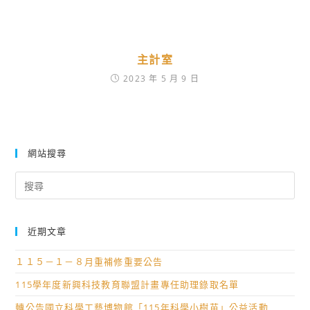
主計室
2023 年 5 月 9 日
網站搜尋
Search
for:
近期文章
１１５－１－８月重補修重要公告
115學年度新興科技教育聯盟計畫專任助理錄取名單
轉公告國立科學工藝博物館「115年科學小樹苗」公益活動