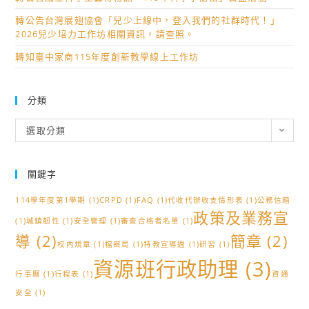
轉公告台灣展翅協會「兒少上線中，登入我們的社群時代！」
2026兒少培力工作坊相關資訊，請查照。
轉知臺中家商115年度創新教學線上工作坊
分類
分
選取分類
類
關鍵字
114學年度第1學期
(1)
CRPD
(1)
FAQ
(1)
代收代辦收支情形表
(1)
公務信箱
政策及業務宣
(1)
城鎮韌性
(1)
安全管理
(1)
審查合格者名單
(1)
導
(2)
簡章
(2)
校內規章
(1)
檔案局
(1)
特教宣導週
(1)
研習
(1)
資源班行政助理
(3)
行事曆
(1)
行程表
(1)
資通
安全
(1)