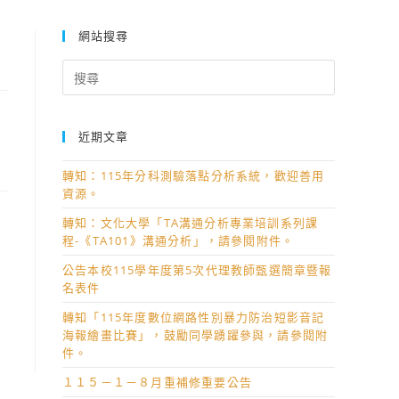
網站搜尋
Search
for:
近期文章
轉知：115年分科測驗落點分析系統，歡迎善用
資源。
轉知：文化大學「TA溝通分析專業培訓系列課
程-《TA101》溝通分析」，請參閱附件。
公告本校115學年度第5次代理教師甄選簡章暨報
名表件
轉知「115年度數位網路性別暴力防治短影音記
海報繪畫比賽」，鼓勵同學踴躍參與，請參閱附
件。
１１５－１－８月重補修重要公告