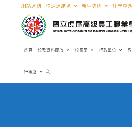
跳
網站連結
快速連結區
新生專區
升學專
轉
至
主
要
內
容
首頁
校務資料開放
校長室
行政單位
行事曆