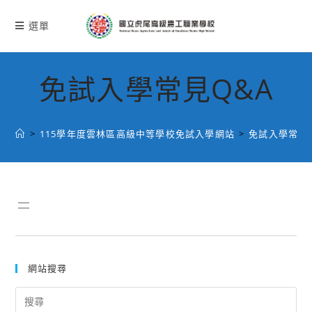
跳
轉
選單
至
主
要
免試入學常見Q&A
內
容
>
115學年度雲林區高級中等學校免試入學網站
>
免試入學常見Q
網站搜尋
Search
for: