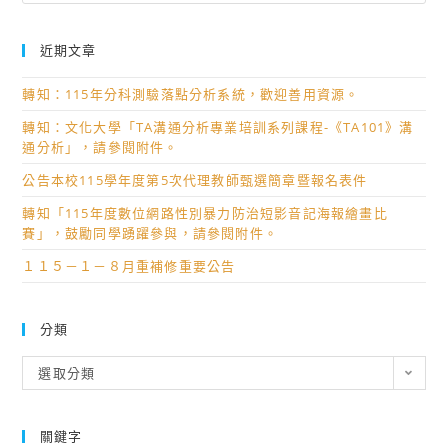
近期文章
轉知：115年分科測驗落點分析系統，歡迎善用資源。
轉知：文化大學「TA溝通分析專業培訓系列課程-《TA101》溝
通分析」，請參閱附件。
公告本校115學年度第5次代理教師甄選簡章暨報名表件
轉知「115年度數位網路性別暴力防治短影音記海報繪畫比
賽」，鼓勵同學踴躍參與，請參閱附件。
１１５－１－８月重補修重要公告
分類
分
選取分類
類
關鍵字