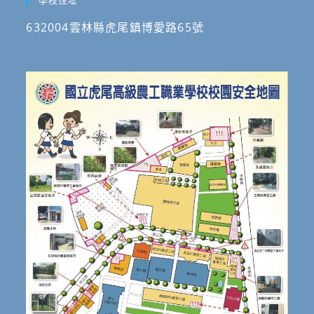
學校住址
632004雲林縣虎尾鎮博愛路65號