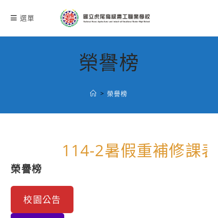
跳
轉
選單
至
主
要
榮譽榜
內
容
>
榮譽榜
114-2暑假重補修課表
榮譽榜
校園公告