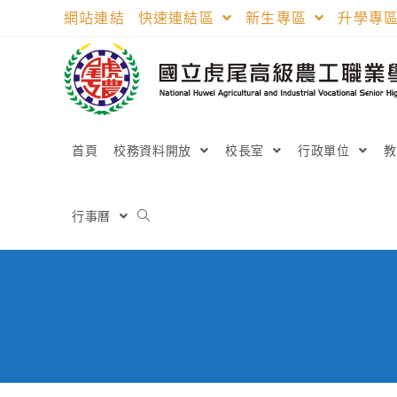
跳
網站連結
快速連結區
新生專區
升學專
轉
至
主
要
內
容
首頁
校務資料開放
校長室
行政單位
行事曆