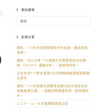
網站搜尋
生訓練專車票價及路線表(含站別
Search
for:
近期文章
轉知：115年分科測驗落點分析系統，歡迎善用
資源。
轉知：文化大學「TA溝通分析專業培訓系列課
程-《TA101》溝通分析」，請參閱附件。
公告本校115學年度第5次代理教師甄選簡章暨報
名表件
轉知「115年度數位網路性別暴力防治短影音記
海報繪畫比賽」，鼓勵同學踴躍參與，請參閱附
件。
１１５－１－８月重補修重要公告