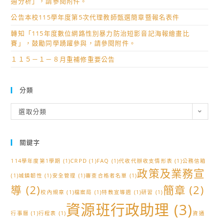
通分析」，請參閱附件。
公告本校115學年度第5次代理教師甄選簡章暨報名表件
轉知「115年度數位網路性別暴力防治短影音記海報繪畫比
賽」，鼓勵同學踴躍參與，請參閱附件。
１１５－１－８月重補修重要公告
分類
分
選取分類
類
關鍵字
114學年度第1學期
(1)
CRPD
(1)
FAQ
(1)
代收代辦收支情形表
(1)
公務信箱
政策及業務宣
(1)
城鎮韌性
(1)
安全管理
(1)
審查合格者名單
(1)
導
(2)
簡章
(2)
校內規章
(1)
檔案局
(1)
特教宣導週
(1)
研習
(1)
資源班行政助理
(3)
行事曆
(1)
行程表
(1)
資通