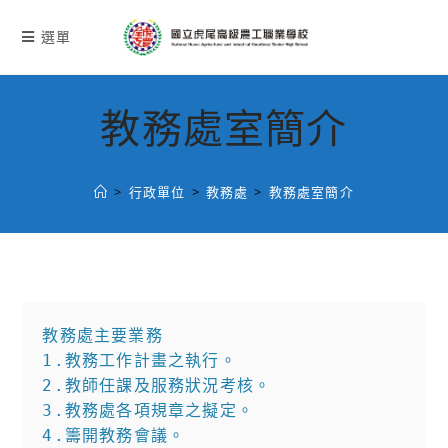
跳
轉
選單
至
主
要
教務處室簡介
內
容
>
行政單位
>
教務處
>
教務處室簡介
教務處主要業務

1.教務工作計畫之執行。

2.教師任課及服務狀況考核。

3.教務處各項規章之擬定。

4.籌開教務會議。
