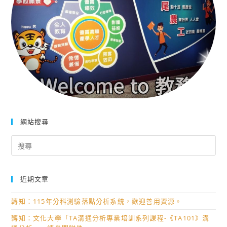
網站搜尋
Search
for:
近期文章
轉知：115年分科測驗落點分析系統，歡迎善用資源。
轉知：文化大學「TA溝通分析專業培訓系列課程-《TA101》溝