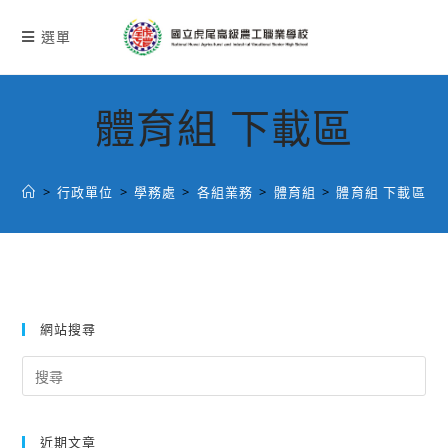
跳
轉
選單
至
主
要
體育組 下載區
內
容
>
行政單位
>
學務處
>
各組業務
>
體育組
>
體育組 下載區
網站搜尋
Search
for:
近期文章