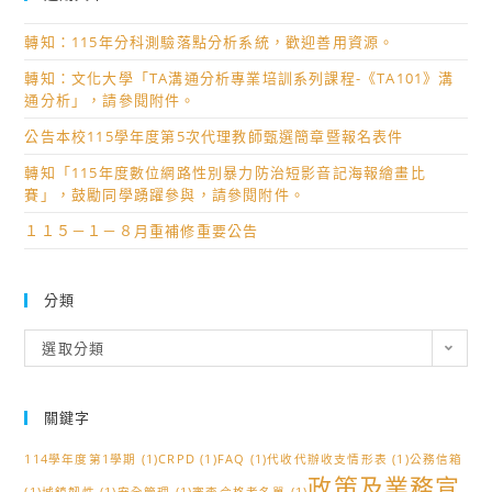
轉知：115年分科測驗落點分析系統，歡迎善用資源。
轉知：文化大學「TA溝通分析專業培訓系列課程-《TA101》溝
通分析」，請參閱附件。
公告本校115學年度第5次代理教師甄選簡章暨報名表件
轉知「115年度數位網路性別暴力防治短影音記海報繪畫比
賽」，鼓勵同學踴躍參與，請參閱附件。
１１５－１－８月重補修重要公告
分類
分
選取分類
類
關鍵字
114學年度第1學期
(1)
CRPD
(1)
FAQ
(1)
代收代辦收支情形表
(1)
公務信箱
政策及業務宣