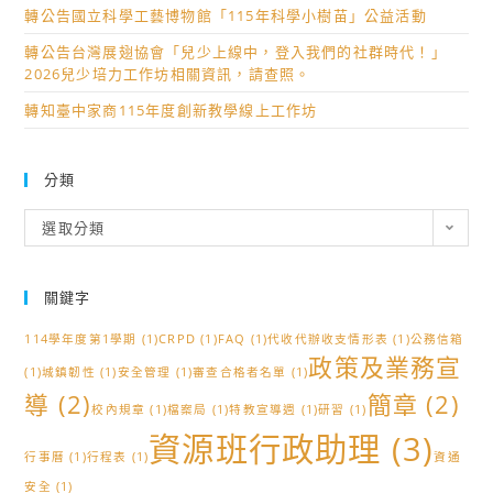
轉公告國立科學工藝博物館「115年科學小樹苗」公益活動
轉公告台灣展翅協會「兒少上線中，登入我們的社群時代！」
2026兒少培力工作坊相關資訊，請查照。
轉知臺中家商115年度創新教學線上工作坊
分類
分
選取分類
類
關鍵字
114學年度第1學期
(1)
CRPD
(1)
FAQ
(1)
代收代辦收支情形表
(1)
公務信箱
政策及業務宣
(1)
城鎮韌性
(1)
安全管理
(1)
審查合格者名單
(1)
導
(2)
簡章
(2)
校內規章
(1)
檔案局
(1)
特教宣導週
(1)
研習
(1)
資源班行政助理
(3)
行事曆
(1)
行程表
(1)
資通
安全
(1)