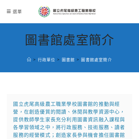
跳
轉
選單
至
主
要
圖書館處室簡介
內
容
>
行政單位
>
圖書館
>
圖書館處室簡介
國立虎尾高級農工職業學校圖書館的推動與經
營，在創造優質的閱讀、休閒與教學資源中心，
提供教師學生家長充分利用圖書資訊融入課程與
各學習領域之中，將行政服務、技術服務、讀者
服務的經營模式；創造家長參與機會擔任圖書館