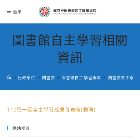
跳
轉
選單
至
主
要
圖書館自主學習相關
內
容
資訊
>
行政單位
>
圖書館
>
圖書館自主學習專區
>
圖書館自主學習
110雲一區自主學習成果發表會(動態)
網站搜尋
Search