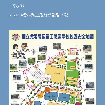
學校住址
632004雲林縣虎尾鎮博愛路65號