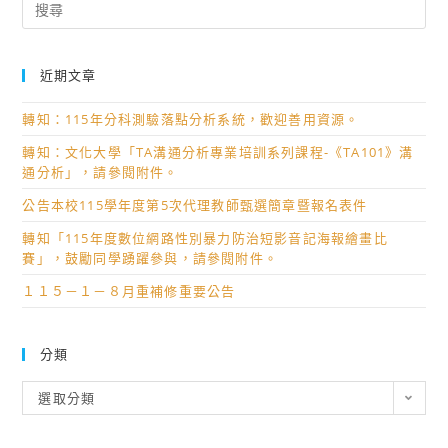
for:
近期文章
轉知：115年分科測驗落點分析系統，歡迎善用資源。
轉知：文化大學「TA溝通分析專業培訓系列課程-《TA101》溝
通分析」，請參閱附件。
公告本校115學年度第5次代理教師甄選簡章暨報名表件
轉知「115年度數位網路性別暴力防治短影音記海報繪畫比
賽」，鼓勵同學踴躍參與，請參閱附件。
１１５－１－８月重補修重要公告
分類
分
選取分類
類