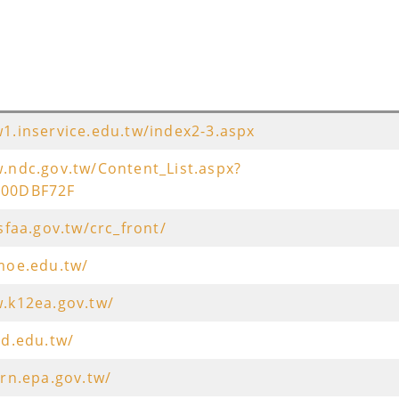
1.inservice.edu.tw/index2-3.aspx
.ndc.gov.tw/Content_List.aspx?
800DBF72F
.sfaa.gov.tw/crc_front/
moe.edu.tw/
.k12ea.gov.tw/
ud.edu.tw/
arn.epa.gov.tw/