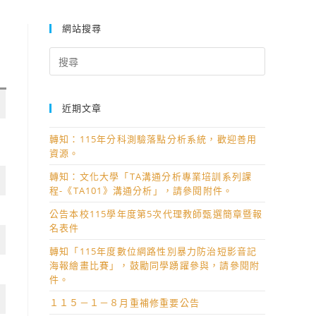
網站搜尋
Search
for:
近期文章
轉知：115年分科測驗落點分析系統，歡迎善用
資源。
轉知：文化大學「TA溝通分析專業培訓系列課
程-《TA101》溝通分析」，請參閱附件。
公告本校115學年度第5次代理教師甄選簡章暨報
名表件
轉知「115年度數位網路性別暴力防治短影音記
海報繪畫比賽」，鼓勵同學踴躍參與，請參閱附
件。
１１５－１－８月重補修重要公告