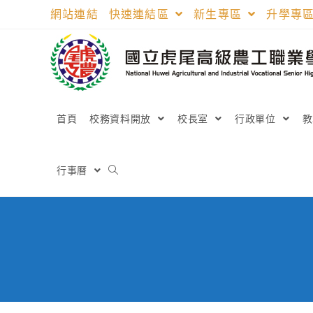
跳
網站連結
快速連結區
新生專區
升學專
轉
至
主
要
內
容
首頁
校務資料開放
校長室
行政單位
行事曆