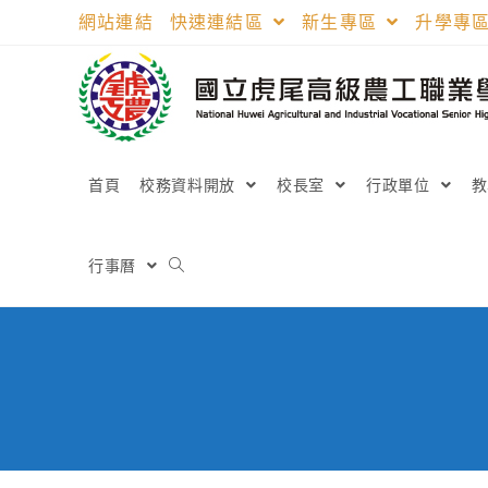
跳
網站連結
快速連結區
新生專區
升學專
轉
至
主
要
內
容
首頁
校務資料開放
校長室
行政單位
行事曆