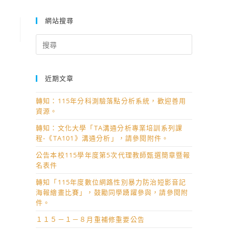
網站搜尋
Search
for:
近期文章
轉知：115年分科測驗落點分析系統，歡迎善用
資源。
轉知：文化大學「TA溝通分析專業培訓系列課
程-《TA101》溝通分析」，請參閱附件。
公告本校115學年度第5次代理教師甄選簡章暨報
名表件
轉知「115年度數位網路性別暴力防治短影音記
海報繪畫比賽」，鼓勵同學踴躍參與，請參閱附
件。
１１５－１－８月重補修重要公告