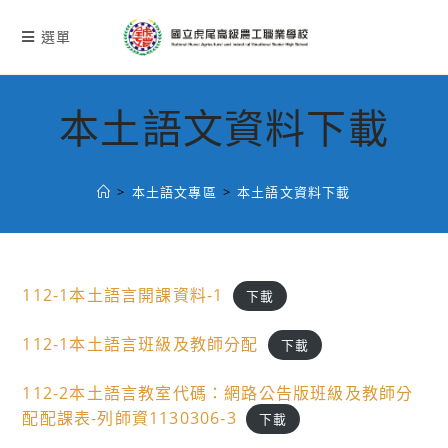
跳
轉
選單
至
主
要
本土語文資料下載
內
容
>
本土語文專區
>
本土語文資料下載
112-1本土語言開課資料-1
下載
112-1本土語言班級及教師分配
下載
112-2本土語言教室代碼：網路公告版班級及教師分
配配課表-列師資1130306-3
下載