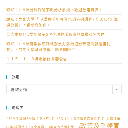
轉知：115年分科測驗落點分析系統，歡迎善用資源。
轉知：文化大學「TA溝通分析專業培訓系列課程-《TA101》溝
通分析」，請參閱附件。
公告本校115學年度第5次代理教師甄選簡章暨報名表件
轉知「115年度數位網路性別暴力防治短影音記海報繪畫比
賽」，鼓勵同學踴躍參與，請參閱附件。
１１５－１－８月重補修重要公告
分類
分
選取分類
類
關鍵字
114學年度第1學期
(1)
CRPD
(1)
FAQ
(1)
代收代辦收支情形表
(1)
公務信箱
政策及業務宣
(1)
城鎮韌性
(1)
安全管理
(1)
審查合格者名單
(1)