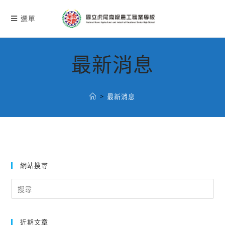
跳
轉
選單
至
主
要
最新消息
內
容
>
最新消息
網站搜尋
Search
for:
近期文章