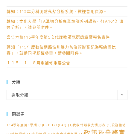
轉知：115年分科測驗落點分析系統，歡迎善用資源。
轉知：文化大學「TA溝通分析專業培訓系列課程-《TA101》溝
通分析」，請參閱附件。
公告本校115學年度第5次代理教師甄選簡章暨報名表件
轉知「115年度數位網路性別暴力防治短影音記海報繪畫比
賽」，鼓勵同學踴躍參與，請參閱附件。
１１５－１－８月重補修重要公告
分類
分
選取分類
類
關鍵字
114學年度第1學期
(1)
CRPD
(1)
FAQ
(1)
代收代辦收支情形表
(1)
公務信箱
政策及業務宣