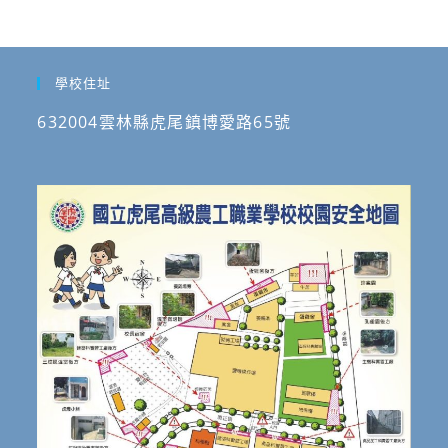
學校住址
632004雲林縣虎尾鎮博愛路65號