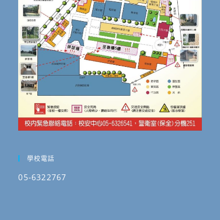
學校電話
05-6322767