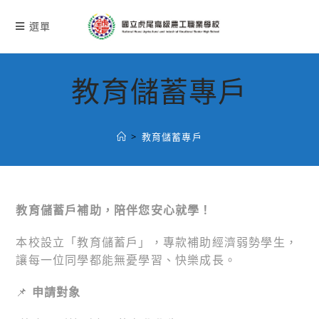
跳
轉
選單
至
主
要
教育儲蓄專戶
內
容
>
教育儲蓄專戶
教育儲蓄戶補助，陪伴您安心就學！
本校設立「教育儲蓄戶」，專款補助經濟弱勢學生，
讓每一位同學都能無憂學習、快樂成長。
📌
申請對象