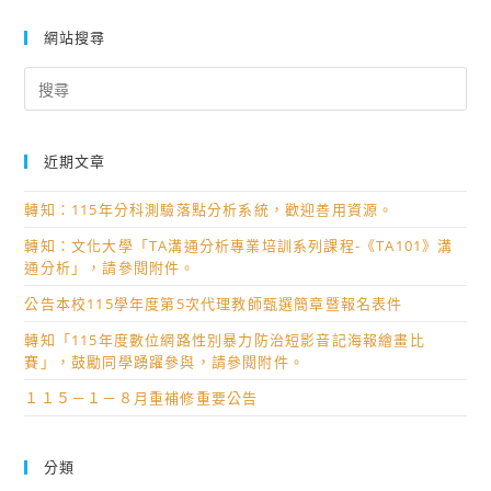
網站搜尋
Search
for:
近期文章
轉知：115年分科測驗落點分析系統，歡迎善用資源。
轉知：文化大學「TA溝通分析專業培訓系列課程-《TA101》溝
通分析」，請參閱附件。
公告本校115學年度第5次代理教師甄選簡章暨報名表件
轉知「115年度數位網路性別暴力防治短影音記海報繪畫比
賽」，鼓勵同學踴躍參與，請參閱附件。
１１５－１－８月重補修重要公告
分類