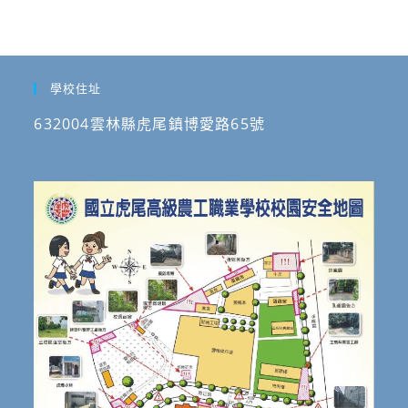
學校住址
632004雲林縣虎尾鎮博愛路65號