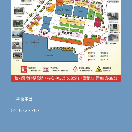
學校電話
05-6322767