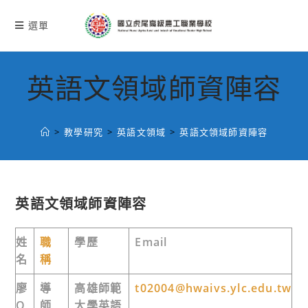
跳
轉
選單
至
主
要
英語文領域師資陣容
內
容
>
教學研究
>
英語文領域
>
英語文領域師資陣容
英語文領域師資陣容
姓
職
學歷
Email
名
稱
廖
導
高雄師範
t02004@hwaivs.ylc.edu.tw
O
師
大學英語