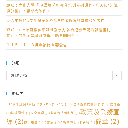
轉知：文化大學「TA溝通分析專業培訓系列課程-《TA101》溝
通分析」，請參閱附件。
公告本校115學年度第5次代理教師甄選簡章暨報名表件
轉知「115年度數位網路性別暴力防治短影音記海報繪畫比
賽」，鼓勵同學踴躍參與，請參閱附件。
１１５－１－８月重補修重要公告
分類
分
選取分類
類
關鍵字
114學年度第1學期
(1)
CRPD
(1)
FAQ
(1)
代收代辦收支情形表
(1)
公務信箱
政策及業務宣
(1)
城鎮韌性
(1)
安全管理
(1)
審查合格者名單
(1)
導
(2)
簡章
(2)
校內規章
(1)
檔案局
(1)
特教宣導週
(1)
研習
(1)