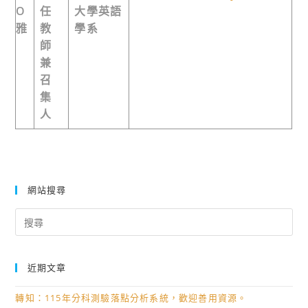
O
任
大學英語
雅
教
學系
師
兼
召
集
人
網站搜尋
Search
for:
近期文章
轉知：115年分科測驗落點分析系統，歡迎善用資源。