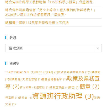
轉公告國立科學工藝博物館「115年科學小樹苗」公益活動
轉公告台灣展翅協會「兒少上線中，登入我們的社群時代！」
2026兒少培力工作坊相關資訊，請查照。
轉知臺中家商115年度創新教學線上工作坊
分類
分
選取分類
類
關鍵字
114學年度第1學期
(1)
CRPD
(1)
FAQ
(1)
代收代辦收支情形表
(1)
公務信箱
政策及業務宣
(1)
城鎮韌性
(1)
安全管理
(1)
審查合格者名單
(1)
導
(2)
簡章
(2)
校內規章
(1)
檔案局
(1)
特教宣導週
(1)
研習
(1)
資源班行政助理
(3)
行事曆
(1)
行程表
(1)
資通
安全
(1)