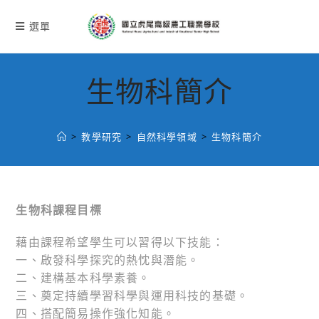
跳
轉
選單
至
主
要
生物科簡介
內
容
>
教學研究
>
自然科學領域
>
生物科簡介
生物科課程目標
藉由課程希望學生可以習得以下技能：
一、啟發科學探究的熱忱與潛能。
二、建構基本科學素養。
三、奠定持續學習科學與運用科技的基礎。
四、搭配簡易操作強化知能。