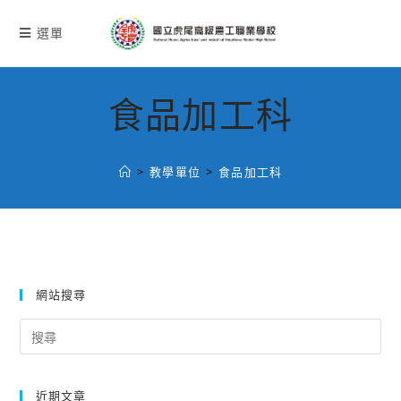
跳
轉
選單
至
主
要
食品加工科
內
容
>
教學單位
>
食品加工科
網站搜尋
Search
for:
近期文章