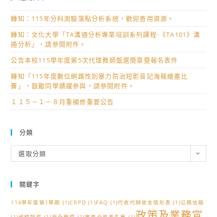
轉知：115年分科測驗落點分析系統，歡迎善用資源。
轉知：文化大學「TA溝通分析專業培訓系列課程-《TA101》溝
通分析」，請參閱附件。
公告本校115學年度第5次代理教師甄選簡章暨報名表件
轉知「115年度數位網路性別暴力防治短影音記海報繪畫比
賽」，鼓勵同學踴躍參與，請參閱附件。
１１５－１－８月重補修重要公告
分類
分
選取分類
類
關鍵字
114學年度第1學期
(1)
CRPD
(1)
FAQ
(1)
代收代辦收支情形表
(1)
公務信箱
政策及業務宣