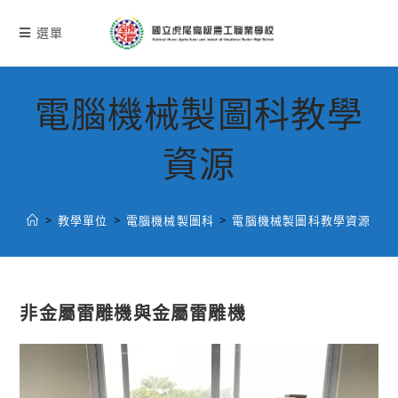
跳
轉
選單
至
主
要
電腦機械製圖科教學
內
容
資源
>
教學單位
>
電腦機械製圖科
>
電腦機械製圖科教學資源
非金屬雷雕機與金屬雷雕機