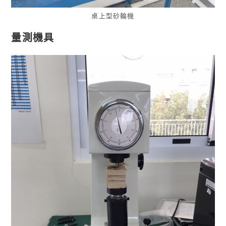
桌上型砂輪機
量測機具