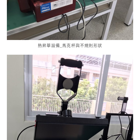
熱昇華設備_馬克杯與不規則形狀