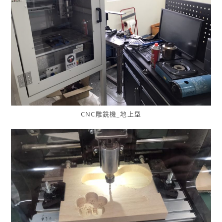
CNC雕銑機_地上型