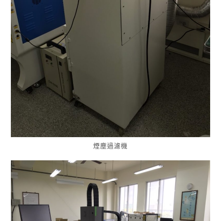
煙塵過濾機