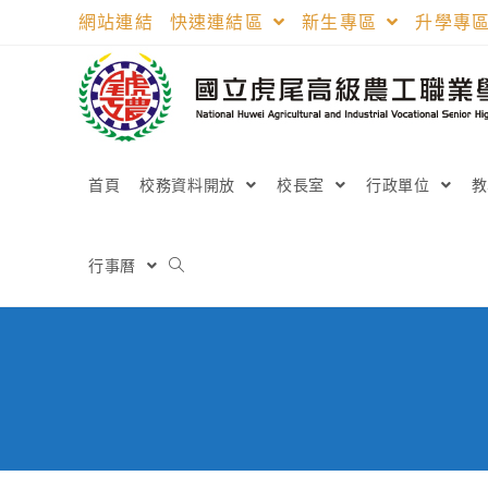
跳
網站連結
快速連結區
新生專區
升學專
轉
至
主
要
內
容
首頁
校務資料開放
校長室
行政單位
行事曆