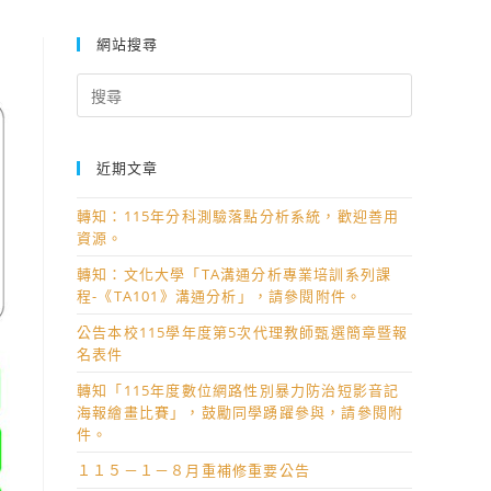
網站搜尋
Search
for:
近期文章
轉知：115年分科測驗落點分析系統，歡迎善用
資源。
轉知：文化大學「TA溝通分析專業培訓系列課
程-《TA101》溝通分析」，請參閱附件。
公告本校115學年度第5次代理教師甄選簡章暨報
名表件
轉知「115年度數位網路性別暴力防治短影音記
海報繪畫比賽」，鼓勵同學踴躍參與，請參閱附
件。
１１５－１－８月重補修重要公告