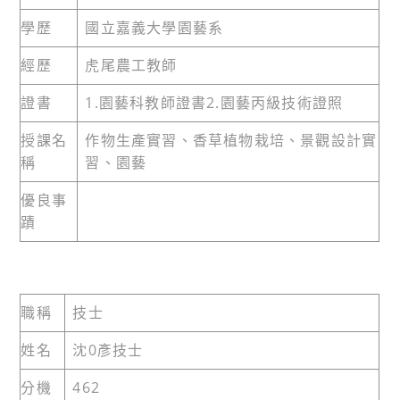
學歷
國立嘉義大學園藝系
經歷
虎尾農工教師
證書
1.園藝科教師證書2.園藝丙級技術證照
授課名
作物生產實習、香草植物栽培、景觀設計實
稱
習、園藝
優良事
蹟
職稱
技士
姓名
沈0彥技士
分機
462