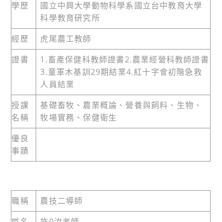
學歷
國立中興大學動物科學系國立台中教育大學
科學教育研究所
經歷
虎尾農工教師
證書
1.畜產保健科教師證書2.農業經營科教師證書
3.童軍木基訓29期結業4.紅十字會初階急救
人員結業
授課
基礎畜牧、農業概論、營養與飼料、生物、
名稱
牧場實務、保健衛生
優良
事蹟
職稱
農技二導師
姓名
許0汝老師