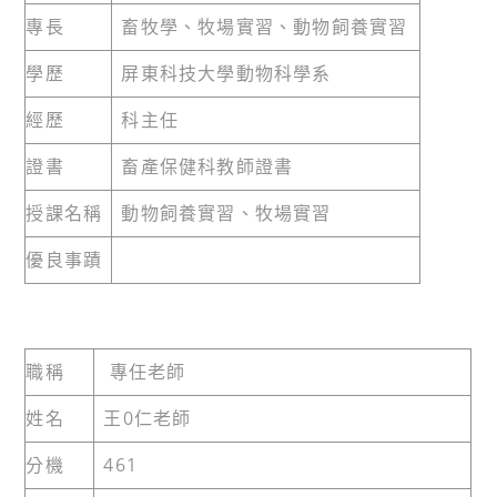
專長
畜牧學、牧場實習、動物飼養實習
學歷
屏東科技大學動物科學系
經歷
科主任
證書
畜產保健科教師證書
授課名稱
動物飼養實習、牧場實習
優良事蹟
職稱
專任老師
姓名
王0仁老師
分機
461