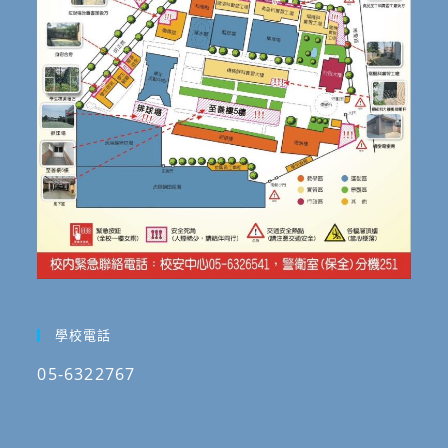
學校電話
05-6322767