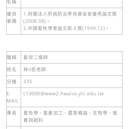
名稱
優良
1.財團法人肝病防治學術基金會優秀論文獎
事蹟
(2008.08)。
2.中國畜牧學會論文新人獎(1999.12)。
職稱
畜保二導師
姓名
林0臣老師
分機
335
E-
t13008@www2.hwaivs.ylc.edu.tw
MAIL
專長
畜牧學、畜產加工、農業概論、生物學、營
養與飼料