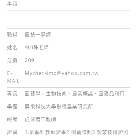
事蹟
職稱
農技一導師
姓名
林0珠老師
分機
209
E-
Mycherkimo@yahoo.com.tw
MAIL
專長
園藝學、生物技術、農業概論、園藝品利用
學歷
屏東科技大學熱帶農業研究所
經歷
虎尾農工教師
證書
1.園藝科教師證書2.園藝證照3.製茶技術證照