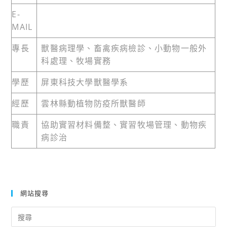
E-
MAIL
專長
獸醫病理學、畜禽疾病檢診、小動物一般外
科處理、牧場實務
學歷
屏東科技大學獸醫學系
經歷
雲林縣動植物防疫所獸醫師
職責
協助實習材料備整、實習牧場管理、動物疾
病診治
網站搜尋
Search
for: