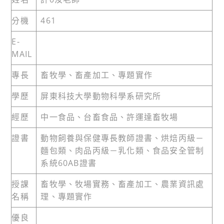
分機
461
E-
MAIL
專長
畜牧學、畜產加工、專題實作
學歷
屏東科技大學動物科學系研究所
經歷
中一食品、台畜食品、許運達畜牧場
證書
動物飼養與保健專長教師證書、烘焙丙級－
麵包類、肉品丙級－乳化類、食品安全管制
系統60AB證書
授課
畜牧學、牧場實務、畜產加工、農業資訊處
名稱
理、專題實作
優良