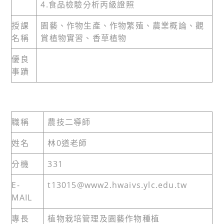
4.食品檢驗分析丙級證照
授課
園藝、作物生產、作物繁殖、農業概論、觀
名稱
賞植物實習、香草植物
優良
事蹟
職稱
農技二導師
姓名
林0道老師
分機
331
E-
t13015@www2.hwaivs.ylc.edu.tw
MAIL
專長
植物栽培管理及園藝作物種植