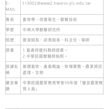
E-
t13002@www2.hwaivs.ylc.edu.tw
MAIL
專長
畜牧學、保健衛生、獸醫技術
學歷
中興大學獸醫研究所
經歷
實習組長、訓育組長、科主任、導師
證書
1.畜產保健科教師證書。
2.中華民國獸醫師執照。
授課名
基礎畜牧、禽畜概論、牧場實務、農業資訊
稱
處理、生物
優良事
中華民國農業教育學會98年度「優良農業教
蹟
育人員」