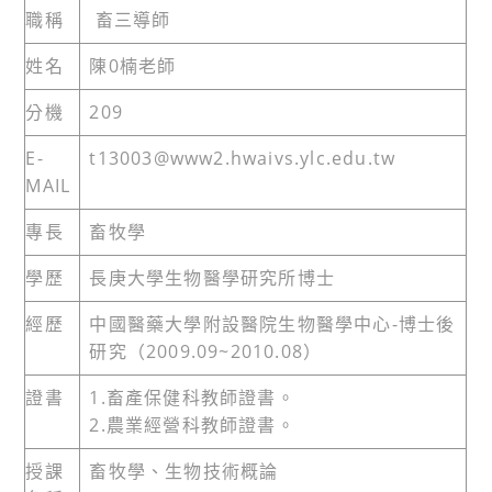
職稱
畜三導師
姓名
陳0楠老師
分機
209
E-
t13003@www2.hwaivs.ylc.edu.tw
MAIL
專長
畜牧學
學歷
長庚大學生物醫學研究所博士
經歷
中國醫藥大學附設醫院生物醫學中心-博士後
研究（2009.09~2010.08）
證書
1.畜產保健科教師證書。
2.農業經營科教師證書。
授課
畜牧學、生物技術概論