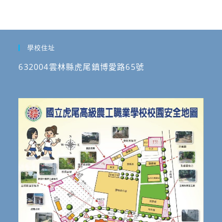
學校住址
632004雲林縣虎尾鎮博愛路65號