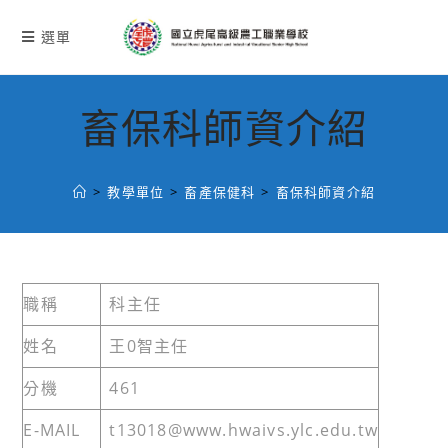
跳
轉
選單
至
主
要
畜保科師資介紹
內
容
>
教學單位
>
畜產保健科
>
畜保科師資介紹
職稱
科主任
姓名
王0智主任
分機
461
E-MAIL
t13018@www.hwaivs.ylc.edu.tw