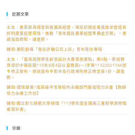
近期文章
主旨：農業部為穩定新進農民經營、降低初期從農風險並營造良
好的農業經營環境，推動「青年農民農業經營準備金方案」，惠
請協助周知，請查照。
轉知:果陀劇場「我在詐騙公司上班」青年席位專場
主旨：「臺灣國際學生創意設計大賽實施要點」第6點，業經教
育部於中華民國115年8月4日以臺教高(一)字第1152202174A號
令修正發布，檢送發布令影本及行政規則修正規定各1份，請查
照。
轉知-環境部第1屆高級中等學校內永續部門養成培力計畫【教師
培力永續工作坊】
轉知:國立彰化師範大學辦理「115學年度全國高三暑假學測物理
複習計畫」
分類