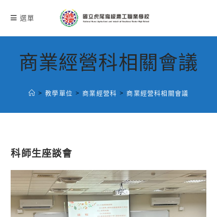
跳
轉
選單
至
主
要
商業經營科相關會議
內
容
>
教學單位
>
商業經營科
>
商業經營科相關會議
科師生座談會