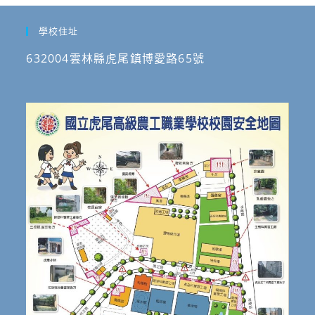
學校住址
632004雲林縣虎尾鎮博愛路65號