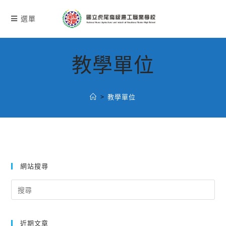
跳
轉
選單
至
主
要
教學單位
內
容
>
教學單位
網站搜尋
Search
for:
近期文章