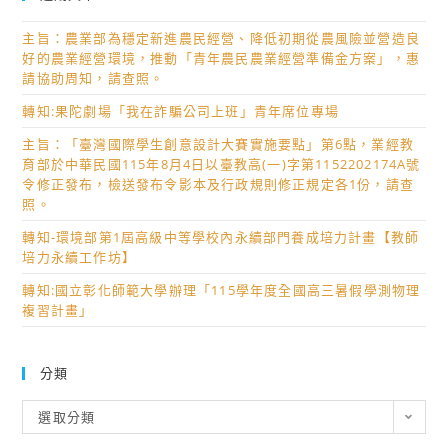
主旨：農業部為穩定新進農民經營、降低初期從農風險並營造良
好的農業經營環境，推動「青年農民農業經營準備金方案」，惠
請協助周知，請查照。
轉知:果陀劇場「我在詐騙公司上班」青年席位專場
主旨：「臺灣國際學生創意設計大賽實施要點」第6點，業經教
育部於中華民國115年8月4日以臺教高(一)字第1152202174A號
令修正發布，檢送發布令影本及行政規則修正規定各1份，請查
照。
轉知-環境部第1屆高級中等學校內永續部門養成培力計畫【教師
培力永續工作坊】
轉知:國立彰化師範大學辦理「115學年度全國高三暑假學測物理
複習計畫」
分類
分
選取分類
類