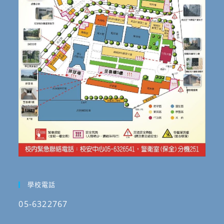
學校電話
05-6322767