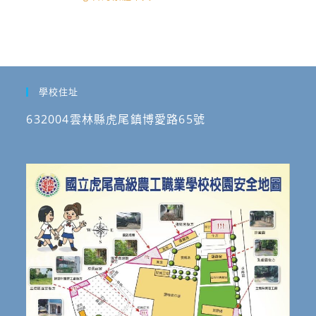
學校住址
632004雲林縣虎尾鎮博愛路65號