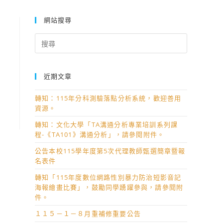
網站搜尋
Search
for:
近期文章
轉知：115年分科測驗落點分析系統，歡迎善用
申
資源。
轉知：文化大學「TA溝通分析專業培訓系列課
程-《TA101》溝通分析」，請參閱附件。
公告本校115學年度第5次代理教師甄選簡章暨報
名表件
轉知「115年度數位網路性別暴力防治短影音記
海報繪畫比賽」，鼓勵同學踴躍參與，請參閱附
件。
１１５－１－８月重補修重要公告