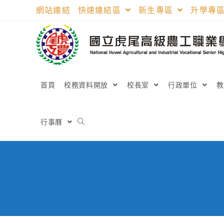
跳
網站連結
快速連結區
新生專區
升學專
轉
至
主
要
內
容
首頁
校務資料開放
校長室
行政單位
行事曆