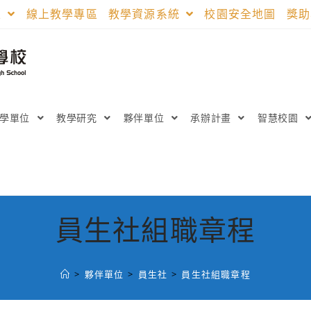
區
線上教學專區
教學資源系統
校園安全地圖
獎
教學單位
教學研究
夥伴單位
承辦計畫
智慧校園
員生社組職章程
>
夥伴單位
>
員生社
>
員生社組職章程