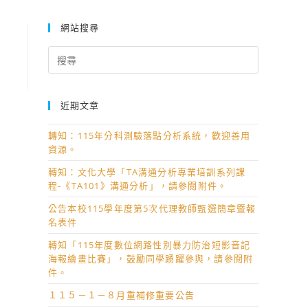
網站搜尋
Search
for:
近期文章
轉知：115年分科測驗落點分析系統，歡迎善用
資源。
轉知：文化大學「TA溝通分析專業培訓系列課
程-《TA101》溝通分析」，請參閱附件。
公告本校115學年度第5次代理教師甄選簡章暨報
名表件
轉知「115年度數位網路性別暴力防治短影音記
海報繪畫比賽」，鼓勵同學踴躍參與，請參閱附
件。
１１５－１－８月重補修重要公告