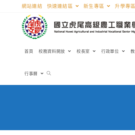
跳
網站連結
快速連結區
新生專區
升學專
轉
至
主
要
內
容
首頁
校務資料開放
校長室
行政單位
行事曆