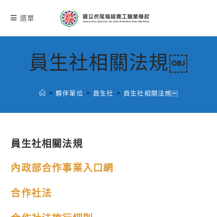
跳
轉
選單
至
主
要
員生社相關法規￼
內
容
>
夥伴單位
>
員生社
>
員生社相關法規￼
員生社相關法規
內政部合作事業入口網
合作社法