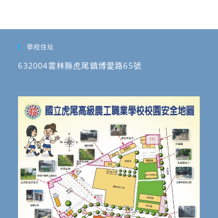
學校住址
632004雲林縣虎尾鎮博愛路65號