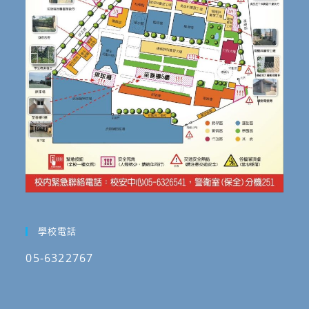
學校電話
05-6322767