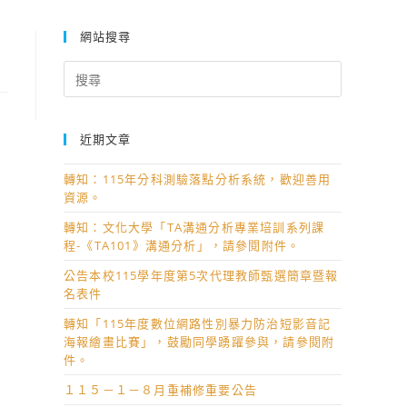
網站搜尋
Search
for:
近期文章
轉知：115年分科測驗落點分析系統，歡迎善用
資源。
轉知：文化大學「TA溝通分析專業培訓系列課
程-《TA101》溝通分析」，請參閱附件。
公告本校115學年度第5次代理教師甄選簡章暨報
名表件
轉知「115年度數位網路性別暴力防治短影音記
海報繪畫比賽」，鼓勵同學踴躍參與，請參閱附
件。
１１５－１－８月重補修重要公告