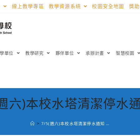
區
線上教學專區
教學資源系統
校園安全地圖
獎
教學單位
教學研究
夥伴單位
承辦計畫
智慧校園
5(週六)本校水塔清潔停水通
>
7/5(週六)本校水塔清潔停水通知 …