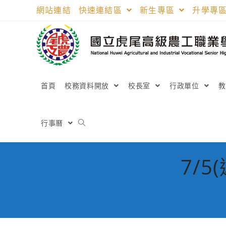
跳
網站連結
快速連結區
新生專區
升學專
轉
至
主
要
內
容
首頁
校務資料開放
校長室
行政單位
行事曆
7/