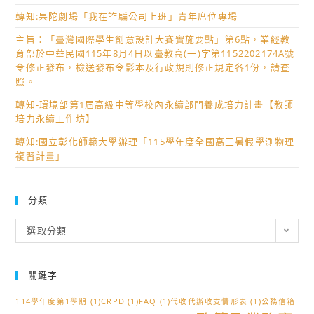
轉知:果陀劇場「我在詐騙公司上班」青年席位專場
主旨：「臺灣國際學生創意設計大賽實施要點」第6點，業經教
育部於中華民國115年8月4日以臺教高(一)字第1152202174A號
令修正發布，檢送發布令影本及行政規則修正規定各1份，請查
照。
轉知-環境部第1屆高級中等學校內永續部門養成培力計畫【教師
培力永續工作坊】
轉知:國立彰化師範大學辦理「115學年度全國高三暑假學測物理
複習計畫」
分類
分
選取分類
類
關鍵字
114學年度第1學期
(1)
CRPD
(1)
FAQ
(1)
代收代辦收支情形表
(1)
公務信箱