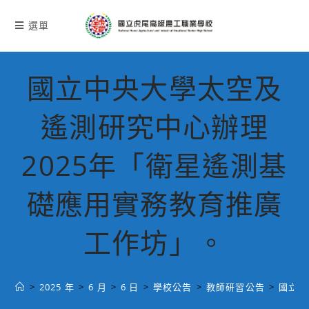
跳
轉
選單
至
主
要
國立中央大學太空及
內
容
遙測研究中心辦理
2025年「衛星遙測基
礎應用實務教育推廣
工作坊」。
>
2025 年
>
6 月
>
6 日
>
學校公告
>
教師研習公告
>
國立中